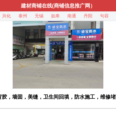
建材商铺在线(商铺信息推广网）
兴化
泰州
无锡
如皋
南通
丹阳
句容
背胶，墙固，美缝，卫生间回填，防水施工，维修堵