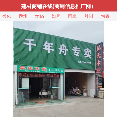
建材商铺在线(商铺信息推广网）
兴化
泰州
无锡
如皋
南通
丹阳
句容